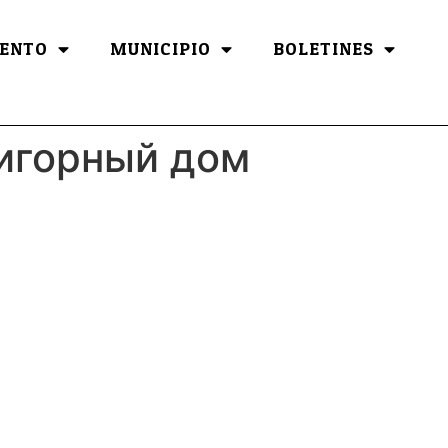
ENTO
MUNICIPIO
BOLETINES
 игорный дом