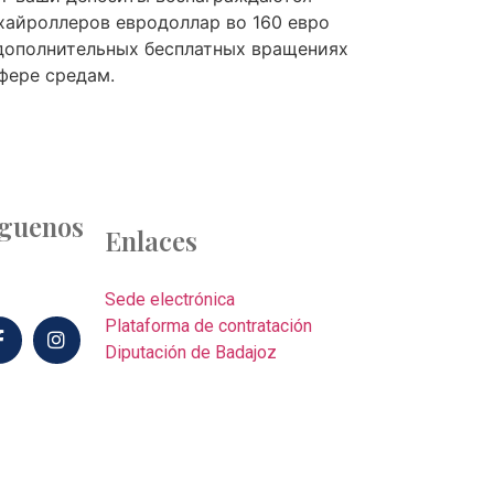
 хайроллеров евродоллар во 160 евро
 дополнительных бесплатных вращениях
фере средам.
íguenos
Enlaces
Sede electrónica
Plataforma de contratación
Diputación de Badajoz