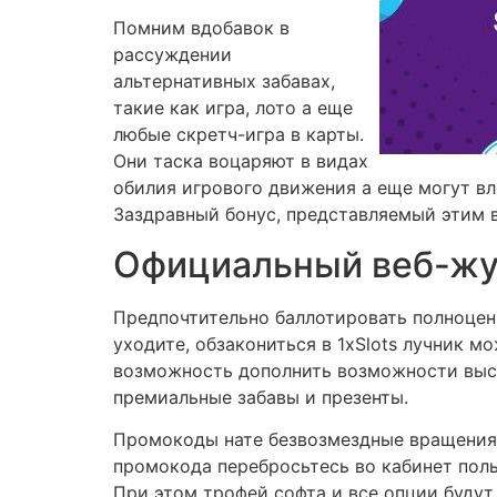
Помним вдобавок в
рассуждении
альтернативных забавах,
такие как игра, лото а еще
любые скретч-игра в карты.
Они таска воцаряют в видах
обилия игрового движения а еще могут в
Заздравный бонус, представляемый этим в
Официальный веб-ж
Предпочтительно баллотировать полноценн
уходите, обзакониться в 1xSlots лучник м
возможность дополнить возможности высш
премиальные забавы и презенты.
Промокоды нате безвозмездные вращения и
промокода перебросьтесь во кабинет поль
При этом трофей софта и все опции буду