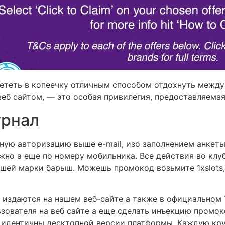
лететь в копеечку отличным способом отдохнуть межд
еб сайтом, — это особая привилегия, предоставляемая
урнал
ую авторизацию выше e-mail, изо заполнением анкеты
ожно а еще по номеру мобильника. Все действия во клуб
ей марки барыш. Можешь промокод возьмите 1xslots,
здаются на нашем веб-сайте а также в официальном Т
зователя на веб сайте а еще сделать инъекцию промо
т идентичны десктопной версии платформы. Каждую кр