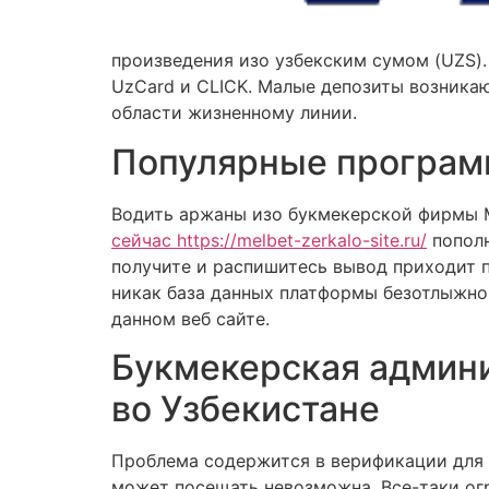
произведения изо узбекским сумом (UZS)
UzCard и CLICK. Малые депозиты возникаю
области жизненному линии.
Популярные програ
Водить аржаны изо букмекерской фирмы М
сейчас https://melbet-zerkalo-site.ru/
пополн
получите и распишитесь вывод приходит п
никак база данных платформы безотлыжно 
данном веб сайте.
Букмекерская админи
во Узбекистане
Проблема содержится в верификации для 
может посещать невозможна. Все-таки огр