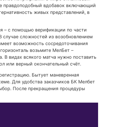
ьше правдоподобный вдобавок включающий
тернативность живых представлений, в
оля – с помощью верификации по части
В случае сложностей из возобновлением
 имеет возможность сосредоточивания
. горизонталь возьмите МелБет –
. В видах всякого матча нужно поставить
гол или верный окончательный счёт.
 регистрацию. Бытует маневренная
хеме. Для удобства заказчиков БК Мелбет
выбор. После прекращения процедуры