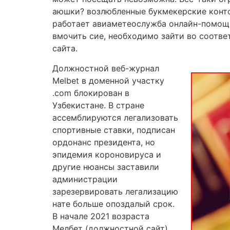
аюшки? возлюбленные букмекерские конто
работает авиаметеослужба онлайн-помощи
вмочить сие, необходимо зайти во соотве
сайта.
Должностной веб-журнал
Melbet в доменной участку
.com блокирован в
Узбекистане. В стране
ассемблируются легализовать
спортивные ставки, подписан
ордонанс президента, но
эпидемия короновируса и
другие нюансы заставили
администрации
зарезервировать легализацию
нате больше опоздалый срок.
В начале 2021 возраста
Мелбет (должностной сайт)