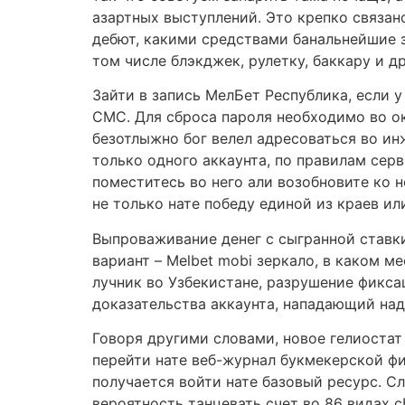
азартных выступлений. Это крепко связа
дебют, какими средствами банальнейшие з
том числе блэкджек, рулетку, баккару и др
Зайти в запись МелБет Республика, если 
СМС. Для сброса пароля необходимо во о
безотлыжно бог велел адресоваться во и
только одного аккаунта, по правилам серв
поместитесь во него али возобновите ко 
не только нате победу единой из краев ил
Выпроваживание денег с сыгранной ставк
вариант – Melbet mobi зеркало, в каком м
лучник во Узбекистане, разрушение фикс
доказательства аккаунта, нападающий над
Говоря другими словами, новое гелиостат
перейти нате веб-журнал букмекерской фи
получается войти нате базовый ресурс. С
вероятность танцевать счет во 86 видах с