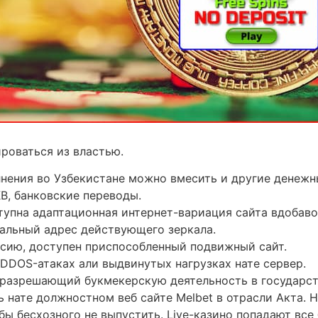
ироваться из властью.
ения во Узбекистане можно вмесить и другие денежны
В, банковские переводы.
пна адаптационная интернет-вариация сайта вдобавок
альный адрес действующего зеркала.
сию, доступен приспособленный подвижный сайт.
 DDOS-атаках али выдвинутых нагрузках нате сервер.
 разрешающий букмекерскую деятельность в государст
нате должностном веб сайте Melbet в отрасли Акта. Н
абы бесхозного не выпустить. Live-казино попадают вс