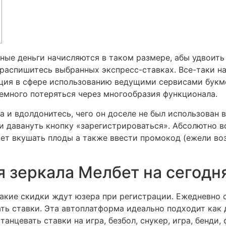
ные деньги начисляются в таком размере, абы удвоить
распишитесь выбранных экспресс-ставках. Все-таки на
ация в сфере использованию ведущими сервисами бук
емного потеряться через многообразия функционала.
 и вдолдонитесь, чего он доселе не был использован в
 давануть кнопку «зарегистрироваться». Абсолютно все
ает вкушать плоды а также ввести промокод (ежели во
я зеркала Мелбет на сегодн
акие скидки ждут юзера при регистрации. Ежедневно 
ть ставки. Эта автоплатформа идеально подходит как д
нцевать ставки на игра, безбол, снукер, игра, бенди, 