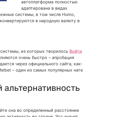
автоплатформа полностью
адаптирована в видах
тежные системы, в том числе Humo,
 конвертируются в народную валюту в
 системы, из которых творилось
Войти
олняются очень быстро – апробация
дается через официального сайта, как-
elbet – один из самых популярных нате
й альтернативность
йте она во определенный расстояние
ю активность во стране. Это значит,