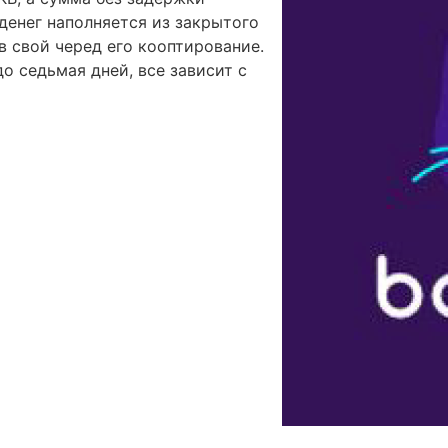
денег наполняется из закрытого
в свой черед его кооптирование.
о седьмая дней, все зависит с