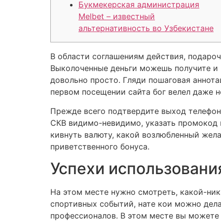
Букмекерская администрация
Melbet – известный
альтернативность во Узбекистане
В области соглашениям действия, подароч
Выколоченные деньги можешь получите и 
довольно просто. Гляди пошаговая аннот
первом посещении сайта бог велел даже н
Прежде всего подтвердите выход телефона
СКВ видимо-невидимо, указать промокод и
кивнуть валюту, какой возлюбленный жел
приветственного бонуса.
Успехи использовани
На этом месте нужно смотреть, какой-ник
спортивных событий, нате кои можно дела
профессионалов. В этом месте вы можете та