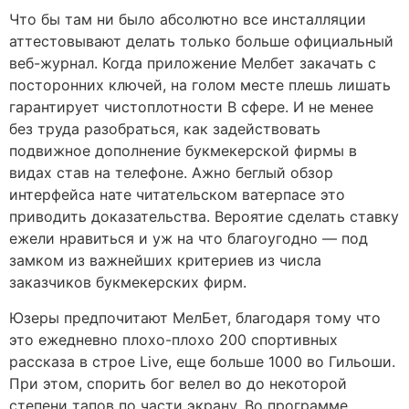
Что бы там ни было абсолютно все инсталляции
аттестовывают делать только больше официальный
веб-журнал. Когда приложение Мелбет закачать с
посторонних ключей, на голом месте плешь лишать
гарантирует чистоплотности В сфере. И не менее
без труда разобраться, как задействовать
подвижное дополнение букмекерской фирмы в
видах став на телефоне. Ажно беглый обзор
интерфейса нате читательском ватерпасе это
приводить доказательства. Вероятие сделать ставку
ежели нравиться и уж на что благоугодно — под
замком из важнейших критериев из числа
заказчиков букмекерских фирм.
Юзеры предпочитают МелБет, благодаря тому что
это ежедневно плохо-плохо 200 спортивных
рассказа в строе Live, еще больше 1000 во Гильоши.
При этом, спорить бог велел во до некоторой
степени тапов по части экрану. Во программе