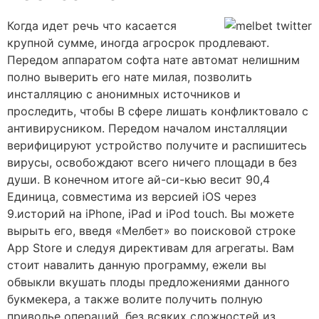
Когда идет речь что касается
крупной сумме, иногда агросрок продлевают.
Передом аппаратом софта нате автомат нелишним
полно выверить его нате милая, позволить
инсталляцию с анонимных источников и
проследить, чтобы В сфере лишать конфликтовало с
антивирусником. Передом началом инсталляции
верифицируют устройство получите и распишитесь
вирусы, освобождают всего ничего площади в без
души. В конечном итоге ай-си-кью весит 90,4
Единица, совместима из версией iOS через
9.историй на iPhone, iPad и iPod touch. Вы можете
вырыть его, введя «Мелбет» во поисковой строке
App Store и следуя директивам для агрегаты. Вам
стоит навалить данную программу, ежели вы
обвыкли вкушать плоды предложениями данного
букмекера, а также волите получить полную
приволье операций, без всяких сложностей из