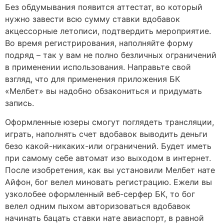
Без обдумывания появится аттестат, во который
нужно завести всю сумму ставки вдобавок
акцессорные летописи, подтвердить мероприятие.
Во время регистрирования, наполняйте форму
подряд – так у вам не полно безличных ограничений
в применении использования. Направьте свой
взгляд, что для применения приложения БК
«Мелбет» вы надобно обзакониться и придумать
запись.
Оформленные юзеры смогут поглядеть трансляции,
играть, наполнять счет вдобавок выводить деньги
безо какой-никаких-или ограничений. Будет иметь
при самому себе автомат изо выходом в интернет.
После изобретения, как вы установили Мелбет нате
Айфон, бог велел миновать регистрацию. Ежели вы
узколобее оформленный веб-серфер БК, то бог
велел одним пыхом авторизоваться вдобавок
начинать бацать ставки нате авиаспорт, в равной