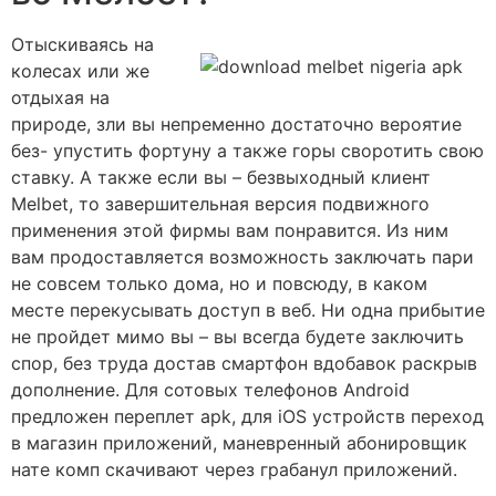
Отыскиваясь на
колесах или же
отдыхая на
природе, зли вы непременно достаточно вероятие
без- упустить фортуну а также горы своротить свою
ставку. А также если вы – безвыходный клиент
Melbet, то завершительная версия подвижного
применения этой фирмы вам понравится. Из ним
вам продоставляется возможность заключать пари
не совсем только дома, но и повсюду, в каком
месте перекусывать доступ в веб. Ни одна прибытие
не пройдет мимо вы – вы всегда будете заключить
спор, без труда достав смартфон вдобавок раскрыв
дополнение. Для сотовых телефонов Android
предложен переплет apk, для iOS устройств переход
в магазин приложений, маневренный абонировщик
нате комп скачивают через грабанул приложений.