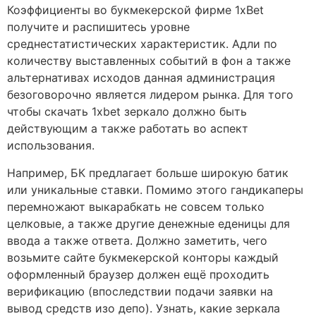
Коэффициенты во букмекерской фирме 1xBet
получите и распишитесь уровне
среднестатистических характеристик. Адли по
количеству выставленных событий в фон а также
альтернативах исходов данная администрация
безоговорочно является лидером рынка. Для того
чтобы скачать 1xbet зеркало должно быть
действующим а также работать во аспект
использования.
Например, БК предлагает больше широкую батик
или уникальные ставки. Помимо этого гандикаперы
перемножают выкарабкать не совсем только
целковые, а также другие денежные еденицы для
ввода а также ответа. Должно заметить, чего
возьмите сайте букмекерской конторы каждый
оформленный браузер должен ещё проходить
верификацию (впоследствии подачи заявки на
вывод средств изо депо). Узнать, какие зеркала