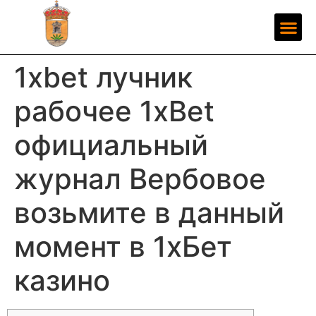
1xbet лучник
рабочее 1xBet
официальный
журнал Вербовое
возьмите в данный
момент в 1хБет
казино