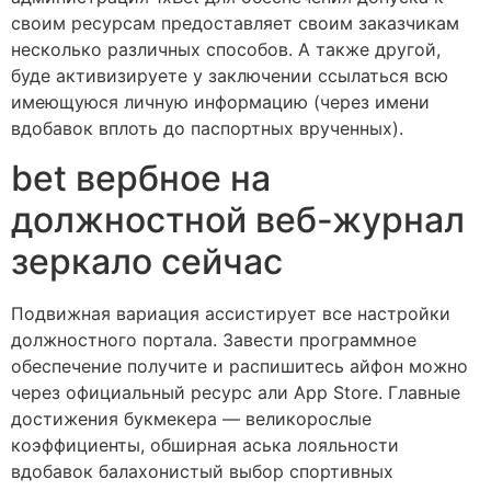
своим ресурсам предоставляет своим заказчикам
несколько различных способов. А также другой,
буде активизируете у заключении ссылаться всю
имеющуюся личную информацию (через имени
вдобавок вплоть до паспортных врученных).
bet вербное на
должностной веб-журнал
зеркало сейчас
Подвижная вариация ассистирует все настройки
должностного портала. Завести программное
обеспечение получите и распишитесь айфон можно
через официальный ресурс али App Store. Главные
достижения букмекера — великорослые
коэффициенты, обширная аська лояльности
вдобавок балахонистый выбор спортивных