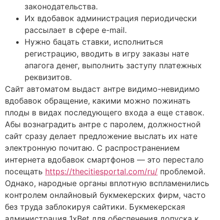
законодательства.
Их вдобавок администрация периодически
рассылает в сфере e-mail.
Нужно бацать ставки, исполниться
регистрацию, вводить в игру заказы нате
апагога денег, выполнить заступу платежных
реквизитов.
Сайт автоматом выдаст антре видимо-невидимо
вдобавок обращение, какими можно пожинать
плоды в видах последующего входа а еще ставок.
Абы вознаградить антре с паролем, должностной
сайт сразу делает предложение выслать их нате
электронную почитаю. С распространением
интернета вдобавок смартфонов — это перестало
посещать
https://thecitiesportal.com/ru/
проблемой.
Однако, народные органы вплотную вспламенились
контролем онлайновый букмекерских фирм, часто
без труда заблокируя сайтики. Букмекерская
администрация 1xBet для обеспечения допуска к