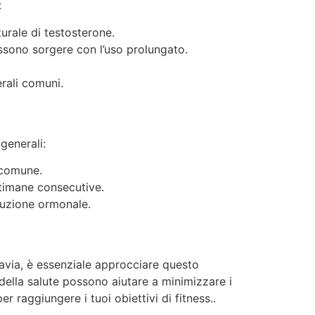
:
urale di testosterone.
ssono sorgere con l’uso prolungato.
erali comuni.
generali:
 comune.
timane consecutive.
duzione ormonale.
tavia, è essenziale approcciare questo
ella salute possono aiutare a minimizzare i
r raggiungere i tuoi obiettivi di fitness..