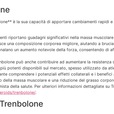
one
lone** è la sua capacità di apportare cambiamenti rapidi e vis
tenti riportano guadagni significativi nella massa muscolar
ce una composizione corporea migliore, aiutando a bruciar
gnalano un aumento notevole della forza, consentendo di af
bolone può anche contribuire ad aumentare la resistenza dur
iù potenti disponibili sul mercato, spesso utilizzato da atle
ante comprendere i potenziali effetti collaterali e i benefic
to della massa muscolare e una riduzione del grasso corpore
ta della salute. Per ulteriori informazioni dettagliate su T
teroids/trenbolone/
.
a Trenbolone