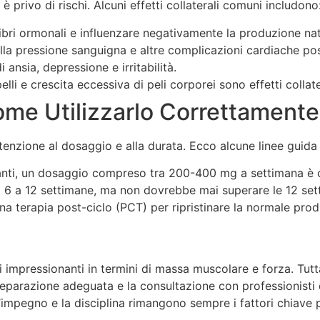
è privo di rischi. Alcuni effetti collaterali comuni includono
bri ormonali e influenzare negativamente la produzione nat
la pressione sanguigna e altre complicazioni cardiache po
 ansia, depressione e irritabilità.
lli e crescita eccessiva di peli corporei sono effetti collat
ome Utilizzarlo Correttamente
tenzione al dosaggio e alla durata. Ecco alcune linee guida 
pianti, un dosaggio compreso tra 200-400 mg a settimana è
a 6 a 12 settimane, ma non dovrebbe mai superare le 12 set
a terapia post-ciclo (PCT) per ripristinare la normale pro
ti impressionanti in termini di massa muscolare e forza. Tut
eparazione adeguata e la consultazione con professionisti d
’impegno e la disciplina rimangono sempre i fattori chiave pe