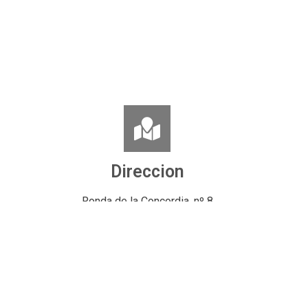
Direccion
Ronda de la Concordia, nº 8
06860 Badajoz
España