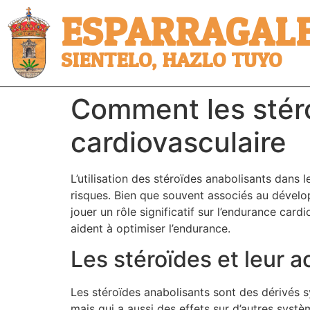
ESPARRAGALE
SIENTELO, HAZLO TUYO
Comment les stéro
cardiovasculaire
L’utilisation des stéroïdes anabolisants dans
risques. Bien que souvent associés au dévelo
jouer un rôle significatif sur l’endurance car
aident à optimiser l’endurance.
Les stéroïdes et leur a
Les stéroïdes anabolisants sont des dérivés 
mais qui a aussi des effets sur d’autres systè