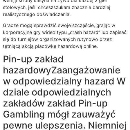
wersję strony kasyna na żywo dla każdej z gier
stołowych, jeśli chceszszukam znacznie bardziej
realistycznego doświadczenia.
Gracze mogą sprawdzić swoje szczęście, grając w
korporacyjne gry wideo typu „crash hazard” lub zapisać
się do turniejów organizowanych rutynowo przez
tętniącą akcją placówkę hazardową online.
Pin-up zakład
hazardowyZaangażowanie
w odpowiedzialny hazard W
dziale odpowiedzialnych
zakładów zakład Pin-up
Gambling mógł zauważyć
pewne ulepszenia. Niemniej