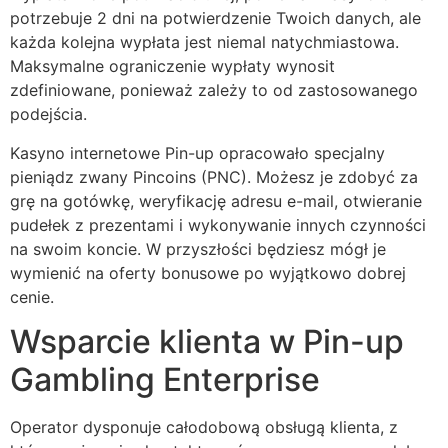
potrzebuje 2 dni na potwierdzenie Twoich danych, ale
każda kolejna wypłata jest niemal natychmiastowa.
Maksymalne ograniczenie wypłaty wynosit
zdefiniowane, ponieważ zależy to od zastosowanego
podejścia.
Kasyno internetowe Pin-up opracowało specjalny
pieniądz zwany Pincoins (PNC). Możesz je zdobyć za
grę na gotówkę, weryfikację adresu e-mail, otwieranie
pudełek z prezentami i wykonywanie innych czynności
na swoim koncie. W przyszłości będziesz mógł je
wymienić na oferty bonusowe po wyjątkowo dobrej
cenie.
Wsparcie klienta w Pin-up
Gambling Enterprise
Operator dysponuje całodobową obsługą klienta, z