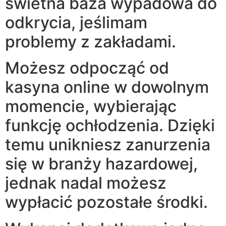
świetna baza wypadowa do
odkrycia, jeślimam
problemy z zakładami.
Możesz odpocząć od
kasyna online w dowolnym
momencie, wybierając
funkcję ochłodzenia. Dzięki
temu unikniesz zanurzenia
się w branży hazardowej,
jednak nadal możesz
wypłacić pozostałe środki.