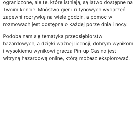
ograniczone, ale te, które istnieją, są łatwo dostępne na
Twoim koncie. Mnóstwo gier i rutynowych wydarzeń
zapewni rozrywkę na wiele godzin, a pomoc w
rozmowach jest dostępna o każdej porze dnia i nocy.
Podoba nam się tematyka przedsiębiorstw
hazardowych, a dzięki ważnej licencji, dobrym wynikom
i wysokiemu wynikowi gracza Pin-up Casino jest
witryną hazardową online, którą możesz eksplorować.