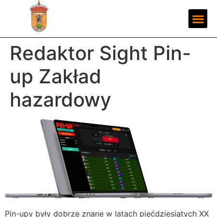
Redaktor Sight Pin-
up Zakład
hazardowy
Pin-upy były dobrze znane w latach pięćdziesiątych XX