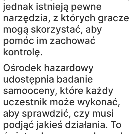
jednak istnieją pewne
narzędzia, z których gracze
mogą skorzystać, aby
pomóc im zachować
kontrolę.
Ośrodek hazardowy
udostępnia badanie
samooceny, które każdy
uczestnik może wykonać,
aby sprawdzić, czy musi
podjąć jakieś działania. To