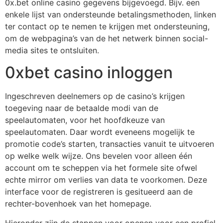
0x.bet online casino gegevens bijgevoegd. Bijv. een
enkele lijst van ondersteunde betalingsmethoden, linken
ter contact op te nemen te krijgen met ondersteuning,
om de webpagina’s van de het netwerk binnen social-
media sites te ontsluiten.
0xbet casino inloggen
Ingeschreven deelnemers op de casino’s krijgen
toegeving naar de betaalde modi van de
speelautomaten, voor het hoofdkeuze van
speelautomaten. Daar wordt eveneens mogelijk te
promotie code’s starten, transacties vanuit te uitvoeren
op welke welk wijze. Ons bevelen voor alleen één
account om te scheppen via het formele site ofwel
echte mirror om verlies van data te voorkomen. Deze
interface voor de registreren is gesitueerd aan de
rechter-bovenhoek van het homepage.
Hieronder zijn de stappen voor openen voor een profiel