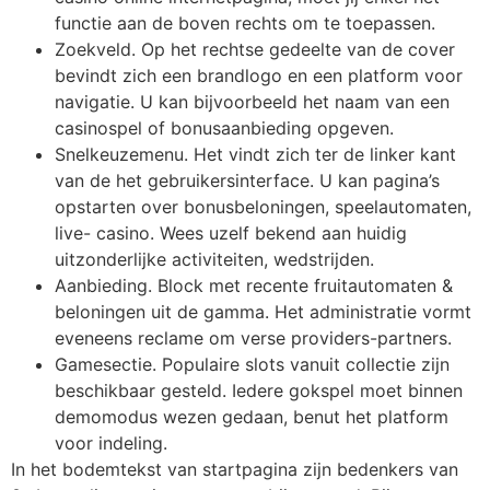
functie aan de boven rechts om te toepassen.
Zoekveld. Op het rechtse gedeelte van de cover
bevindt zich een brandlogo en een platform voor
navigatie. U kan bijvoorbeeld het naam van een
casinospel of bonusaanbieding opgeven.
Snelkeuzemenu. Het vindt zich ter de linker kant
van de het gebruikersinterface. U kan pagina’s
opstarten over bonusbeloningen, speelautomaten,
live- casino. Wees uzelf bekend aan huidig
uitzonderlijke activiteiten, wedstrijden.
Aanbieding. Block met recente fruitautomaten &
beloningen uit de gamma. Het administratie vormt
eveneens reclame om verse providers-partners.
Gamesectie. Populaire slots vanuit collectie zijn
beschikbaar gesteld. Iedere gokspel moet binnen
demomodus wezen gedaan, benut het platform
voor indeling.
In het bodemtekst van startpagina zijn bedenkers van