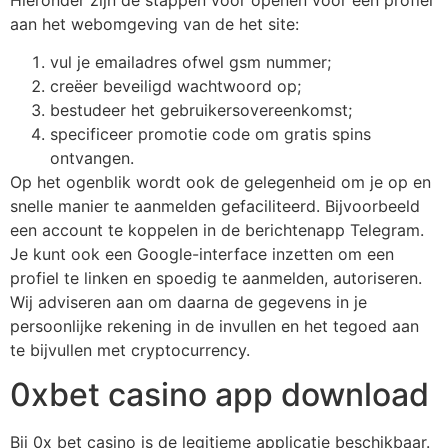
aan het webomgeving van de het site:
vul je emailadres ofwel gsm nummer;
creëer beveiligd wachtwoord op;
bestudeer het gebruikersovereenkomst;
specificeer promotie code om gratis spins
ontvangen.
Op het ogenblik wordt ook de gelegenheid om je op en
snelle manier te aanmelden gefaciliteerd. Bijvoorbeeld
een account te koppelen in de berichtenapp Telegram.
Je kunt ook een Google-interface inzetten om een
profiel te linken en spoedig te aanmelden, autoriseren.
Wij adviseren aan om daarna de gegevens in je
persoonlijke rekening in de invullen en het tegoed aan
te bijvullen met cryptocurrency.
0xbet casino app download
Bij 0x bet casino is de legitieme applicatie beschikbaar.