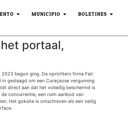
ENTO
MUNICIPIO
BOLETINES
het portaal,
in 2023 begon ging. De oprichters firma Fair
 al in geslaagd om een Curaçaose vergunning
uidt direct aan dat het volledig beschermd is
 de concurrentie, een ruim aanbod van
n. Het goksite is omschreven als een veilig
rface.