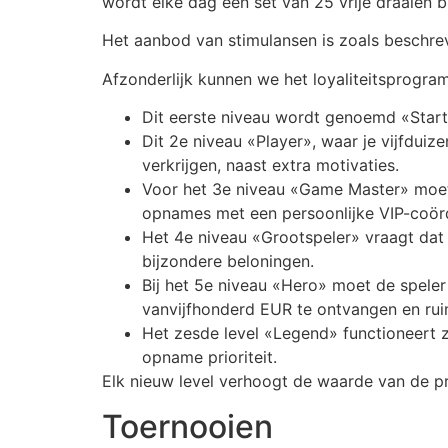
wordt elke dag een set van 25 vrije draaien 
Het aanbod van stimulansen is zoals beschre
Afzonderlijk kunnen we het loyaliteitsprogra
Dit eerste niveau wordt genoemd «Start
Dit 2e niveau «Player», waar je vijfdui
verkrijgen, naast extra motivaties.
Voor het 3e niveau «Game Master» moet 
opnames met een persoonlijke VIP-coörd
Het 4e niveau «Grootspeler» vraagt dat
bijzondere beloningen.
Bij het 5e niveau «Hero» moet de spel
vanvijfhonderd EUR te ontvangen en ru
Het zesde level «Legend» functioneert 
opname prioriteit.
Elk nieuw level verhoogt de waarde van de p
Toernooien