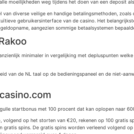
alle moeilijkheden weg tijdens het doen van een deposit als
van diverse veilige en handige betalingsmethoden, zoals di
ntuïtieve gebruikersinterface van de casino. Het belangrij
 geldopname, aangezien sommige betaalsystemen bepaalde r
 Rakoo
anzienlijk minimaler in vergelijking met depluspunten welke 
eid van de NL taal op de bedieningspaneel en de niet-aanw
ocasino.com
gulle startbonus met 100 procent dat kan oplopen naar 600
 volgend op het storten van €20, rekenen op 100 gratis spi
 gratis spins. De gratis spins worden verleend volgend op