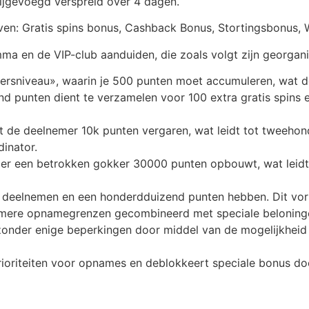
bijgevoegd verspreid over 4 dagen.
ven: Gratis spins bonus, Cashback Bonus, Stortingsbonus,
mma en de VIP-club aanduiden, die zoals volgt zijn georgani
ersniveau», waarin je 500 punten moet accumuleren, wat d
zend punten dient te verzamelen voor 100 extra gratis spins
de deelnemer 10k punten vergaren, wat leidt tot tweehond
inator.
 er een betrokken gokker 30000 punten opbouwt, wat leidt
er deelnemen en een honderdduizend punten hebben. Dit vo
imere opnamegrenzen gecombineerd met speciale beloning
zonder enige beperkingen door middel van de mogelijkhei
rioriteiten voor opnames en deblokkeert speciale bonus do