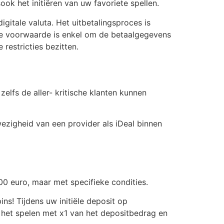
ook het initiëren van uw favoriete spellen.
gitale valuta. Het uitbetalingsproces is
kste voorwaarde is enkel om de betaalgegevens
estricties bezitten.
zelfs de aller- kritische klanten kunnen
ezigheid van een provider als iDeal binnen
0 euro, maar met specifieke condities.
ns! Tijdens uw initiële deposit op
 het spelen met x1 van het depositbedrag en