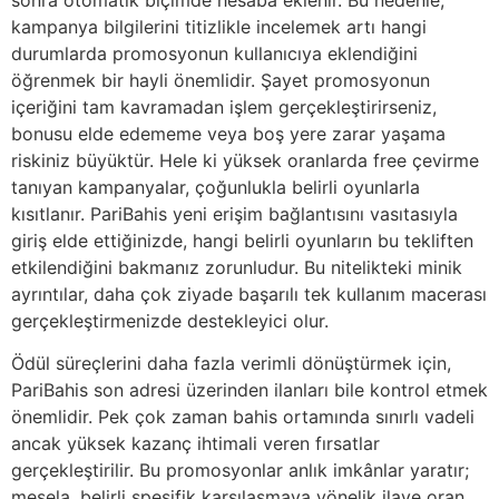
kampanya bilgilerini titizlikle incelemek artı hangi
durumlarda promosyonun kullanıcıya eklendiğini
öğrenmek bir hayli önemlidir. Şayet promosyonun
içeriğini tam kavramadan işlem gerçekleştirirseniz,
bonusu elde edememe veya boş yere zarar yaşama
riskiniz büyüktür. Hele ki yüksek oranlarda free çevirme
tanıyan kampanyalar, çoğunlukla belirli oyunlarla
kısıtlanır. PariBahis yeni erişim bağlantısını vasıtasıyla
giriş elde ettiğinizde, hangi belirli oyunların bu tekliften
etkilendiğini bakmanız zorunludur. Bu nitelikteki minik
ayrıntılar, daha çok ziyade başarılı tek kullanım macerası
gerçekleştirmenizde destekleyici olur.
Ödül süreçlerini daha fazla verimli dönüştürmek için,
PariBahis son adresi üzerinden ilanları bile kontrol etmek
önemlidir. Pek çok zaman bahis ortamında sınırlı vadeli
ancak yüksek kazanç ihtimali veren fırsatlar
gerçekleştirilir. Bu promosyonlar anlık imkânlar yaratır;
mesela, belirli spesifik karşılaşmaya yönelik ilave oran