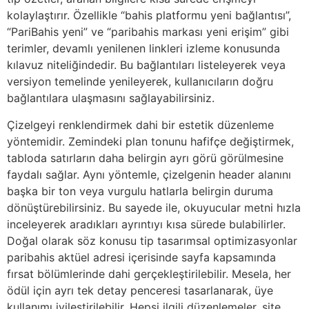
kolaylaştırır. Özellikle “bahis platformu yeni bağlantısı”,
“PariBahis yeni” ve “paribahis markası yeni erişim” gibi
terimler, devamlı yenilenen linkleri izleme konusunda
kılavuz niteliğindedir. Bu bağlantıları listeleyerek veya
versiyon temelinde yenileyerek, kullanıcıların doğru
bağlantılara ulaşmasını sağlayabilirsiniz.
Çizelgeyi renklendirmek dahi bir estetik düzenleme
yöntemidir. Zemindeki plan tonunu hafifçe değiştirmek,
tabloda satırların daha belirgin ayrı görü görülmesine
faydalı sağlar. Aynı yöntemle, çizelgenin header alanını
başka bir ton veya vurgulu hatlarla belirgin duruma
dönüştürebilirsiniz. Bu sayede ile, okuyucular metni hızla
inceleyerek aradıkları ayrıntıyı kısa sürede bulabilirler.
Doğal olarak söz konusu tip tasarımsal optimizasyonlar
paribahis aktüel adresi içerisinde sayfa kapsamında
fırsat bölümlerinde dahi gerçekleştirilebilir. Mesela, her
ödül için ayrı tek detay penceresi tasarlanarak, üye
kullanımı iyileştirilebilir. Hepsi ilgili düzenlemeler, site