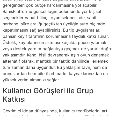
gereğinden çok bütçe harcanmasına yol açabilir.
BahisPlatformu güncel login bölümünde yer kişisel
seçenekler yahut bilinçli oyun sekmesinde, sabit
herhangi süre aralığı geçtikten üyeliğin auto biçimde
kapatılmasını sağlayabilirsiniz. Bu tip uygulamalar,
bahisin keyif tarafının korunmasına faydalı katkı sunar.
Üstelik, kayıplarınızın artması koşulda pause yapmak
veya destek yardım bağlantıya geçmek de yararlı doğru
yaklaşımdır. Kendi hisli davranarak aşırı oyun denemek
alternatif olarak, mantıklı bir taktik dahilinde ilerlemek
tüm zaman daha uygundur. Bu yaklaşım tavır, hem de
bonuslardan hem bile özel maddi kaynaklarınızdan en
yüksek verim almanızı sağlar.
Kullanıcı Görüşleri ile Grup
Katkısı
Çevrimiçi iddaa dünyasında, kullanıcı tecrübelerini artı