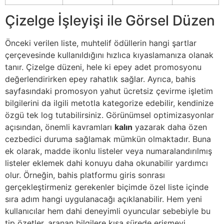
Çizelge İşleyişi ile Görsel Düzen
Önceki verilen liste, muhtelif ödüllerin hangi şartlar
çerçevesinde kullanıldığını hızlıca kıyaslamanıza olanak
tanır. Çizelge düzeni, hele ki epey adet promosyonu
değerlendirirken epey rahatlık sağlar. Ayrıca, bahis
sayfasındaki promosyon yahut ücretsiz çevirme işletim
bilgilerini da ilgili metotla kategorize edebilir, kendinize
özgü tek log tutabilirsiniz. Görünümsel optimizasyonlar
açısından, önemli kavramları
kalın
yazarak daha özen
cezbedici duruma sağlamak mümkün olmaktadır. Buna
ek olarak, madde ikonlu listeler veya numaralandırılmış
listeler eklemek dahi konuyu daha okunabilir yardımcı
olur. Örneğin, bahis platformu giris sonrası
gerçekleştirmeniz gerekenler biçimde özel liste içinde
sıra adım hangi uygulanacağı açıklanabilir. Hem yeni
kullanıcılar hem dahi deneyimli oyuncular sebebiyle bu
tip özetler, aranan bilgilere kısa sürede erişmeyi