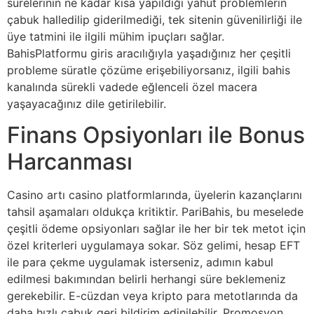
sürelerinin ne kadar kısa yapıldığı yahut problemlerin
çabuk halledilip giderilmediği, tek sitenin güvenilirliği ile
üye tatmini ile ilgili mühim ipuçları sağlar.
BahisPlatformu giris aracılığıyla yaşadığınız her çeşitli
probleme süratle çözüme erişebiliyorsanız, ilgili bahis
kanalında sürekli vadede eğlenceli özel macera
yaşayacağınız dile getirilebilir.
Finans Opsiyonları ile Bonus
Harcanması
Casino artı casino platformlarında, üyelerin kazançlarını
tahsil aşamaları oldukça kritiktir. PariBahis, bu meselede
çeşitli ödeme opsiyonları sağlar ile her bir tek metot için
özel kriterleri uygulamaya sokar. Söz gelimi, hesap EFT
ile para çekme uygulamak isterseniz, adımın kabul
edilmesi bakımından belirli herhangi süre beklemeniz
gerekebilir. E-cüzdan veya kripto para metotlarında da
daha hızlı çabuk geri bildirim edinilebilir. Promosyon