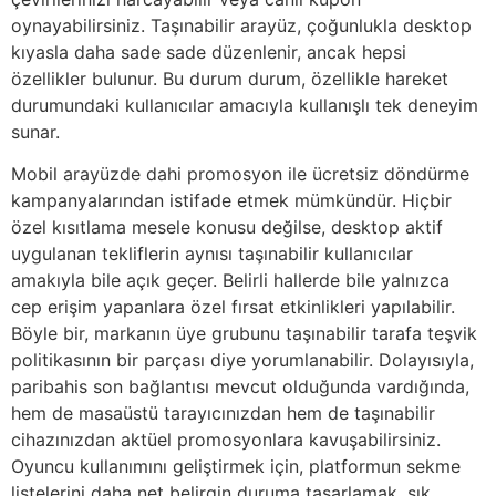
oynayabilirsiniz. Taşınabilir arayüz, çoğunlukla desktop
kıyasla daha sade sade düzenlenir, ancak hepsi
özellikler bulunur. Bu durum durum, özellikle hareket
durumundaki kullanıcılar amacıyla kullanışlı tek deneyim
sunar.
Mobil arayüzde dahi promosyon ile ücretsiz döndürme
kampanyalarından istifade etmek mümkündür. Hiçbir
özel kısıtlama mesele konusu değilse, desktop aktif
uygulanan tekliflerin aynısı taşınabilir kullanıcılar
amakıyla bile açık geçer. Belirli hallerde bile yalnızca
cep erişim yapanlara özel fırsat etkinlikleri yapılabilir.
Böyle bir, markanın üye grubunu taşınabilir tarafa teşvik
politikasının bir parçası diye yorumlanabilir. Dolayısıyla,
paribahis son bağlantısı mevcut olduğunda vardığında,
hem de masaüstü tarayıcınızdan hem de taşınabilir
cihazınızdan aktüel promosyonlara kavuşabilirsiniz.
Oyuncu kullanımını geliştirmek için, platformun sekme
listelerini daha net belirgin duruma tasarlamak, sık