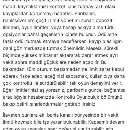
maddi kaynaklarınızı kontrol içine tutmayı artı olası
kayıplardan korunmayı hedefler. Paribahis,
bahisseverlere çeşitli limit yönetimi sunar: depozit
limitleri, oyun limitleri veya hesap askıya alma türlü
opsiyonlar bahsi geçenlerin içinde bulunur. Ödüllerle
fazla ödül tutmak etmeye hedeflerken, kayıp olasılığını
dahi göz merkezde tutmak önemlidir. Mesela, sürekli
biçimde yüksek miktarlar aktararak zarar etmek ayrı
vakit sonra maddi güçlüklere neden açabilir. Bu
bakımdan, tüm oturum başlamadan ne limit zarar kabul
ederek riske edebileceğinizi saptamak, kullanıcıya daha
çok kontrollü ile sürdürülebilir tek oyun deneyimi verir.
Eğer limitlerinizi aşıyorsanız, paribahis güncel bağlantısı
aracılığıyla hesabınızda Kontrollü Oyunculuk bölümünü
bakıp belirli sınırlandırmalar getirebilirsiniz.
İlaveten bunlara ek, bahis kanalı bünyesinde bir vakit
limiti koymak bile işe yarar bulunabilir. Kapsamlı devam
eden oyun seansları saat değerini unutturabilir artı