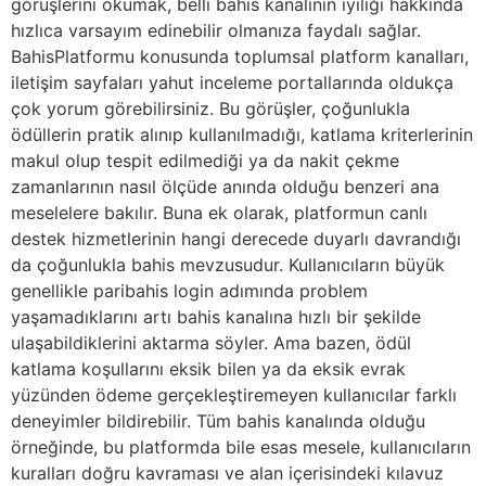
görüşlerini okumak, belli bahis kanalının iyiliği hakkında
hızlıca varsayım edinebilir olmanıza faydalı sağlar.
BahisPlatformu konusunda toplumsal platform kanalları,
iletişim sayfaları yahut inceleme portallarında oldukça
çok yorum görebilirsiniz. Bu görüşler, çoğunlukla
ödüllerin pratik alınıp kullanılmadığı, katlama kriterlerinin
makul olup tespit edilmediği ya da nakit çekme
zamanlarının nasıl ölçüde anında olduğu benzeri ana
meselelere bakılır. Buna ek olarak, platformun canlı
destek hizmetlerinin hangi derecede duyarlı davrandığı
da çoğunlukla bahis mevzusudur. Kullanıcıların büyük
genellikle paribahis login adımında problem
yaşamadıklarını artı bahis kanalına hızlı bir şekilde
ulaşabildiklerini aktarma söyler. Ama bazen, ödül
katlama koşullarını eksik bilen ya da eksik evrak
yüzünden ödeme gerçekleştiremeyen kullanıcılar farklı
deneyimler bildirebilir. Tüm bahis kanalında olduğu
örneğinde, bu platformda bile esas mesele, kullanıcıların
kuralları doğru kavraması ve alan içerisindeki kılavuz