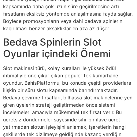
kapsamında daha çok uzun süre geçirilmesine artı
fırsatların eksiksiz yöntemde anlaşılmasına fayda sağlar.
Böylece promosyonların veya dahi bedava spinlerin
kaçırılması benzer aksaklıklar en aza az düşer.
Bedava Spinlerin Slot
Oyunlar içindeki Önemi
Slot makinesi türü, kolay kuralları ile yüksek ödül
ihtimaliyle öne çıkar çıkan popüler tek kumarhane
oyundur. BahisPlatformu, bu konuda çeşitli providerlara
ilişkin bir sürü slotu kapsamında barındırmaktadır.
Bedava çevirme fırsatları, bilhassa slot makinelerine yeni
giren üyelerin strateji geliştirmeden önce sistemi
incelemeleri amacıyla mükemmel tek fırsat verir. Bu
ücretsiz döndürmeler sayesinde sıfır bir ilave ücret
yatırmadan slotun işleyişini anlamak, işaretlerin hangi
şekillerde tek dizilmeye geldiğinde kazanç verdiğini