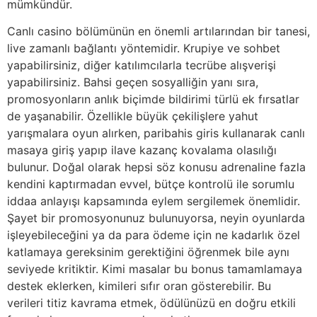
mümkündür.
Canlı casino bölümünün en önemli artılarından bir tanesi,
live zamanlı bağlantı yöntemidir. Krupiye ve sohbet
yapabilirsiniz, diğer katılımcılarla tecrübe alışverişi
yapabilirsiniz. Bahsi geçen sosyalliğin yanı sıra,
promosyonların anlık biçimde bildirimi türlü ek fırsatlar
de yaşanabilir. Özellikle büyük çekilişlere yahut
yarışmalara oyun alırken, paribahis giris kullanarak canlı
masaya giriş yapıp ilave kazanç kovalama olasılığı
bulunur. Doğal olarak hepsi söz konusu adrenaline fazla
kendini kaptırmadan evvel, bütçe kontrolü ile sorumlu
iddaa anlayışı kapsamında eylem sergilemek önemlidir.
Şayet bir promosyonunuz bulunuyorsa, neyin oyunlarda
işleyebileceğini ya da para ödeme için ne kadarlık özel
katlamaya gereksinim gerektiğini öğrenmek bile aynı
seviyede kritiktir. Kimi masalar bu bonus tamamlamaya
destek eklerken, kimileri sıfır oran gösterebilir. Bu
verileri titiz kavrama etmek, ödülünüzü en doğru etkili